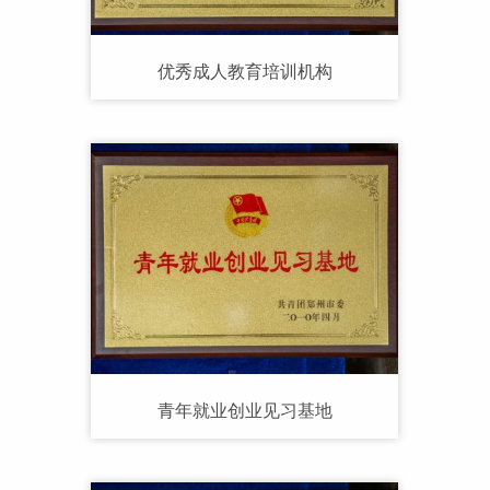
优秀成人教育培训机构
青年就业创业见习基地