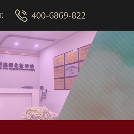
400-6869-822
们