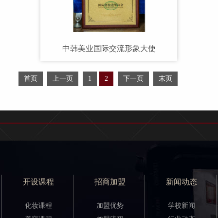
中韩美业国际交流形象大使
首页
上一页
1
2
下一页
末页
开设课程
招商加盟
新闻动态
化妆课程
加盟优势
学校新闻