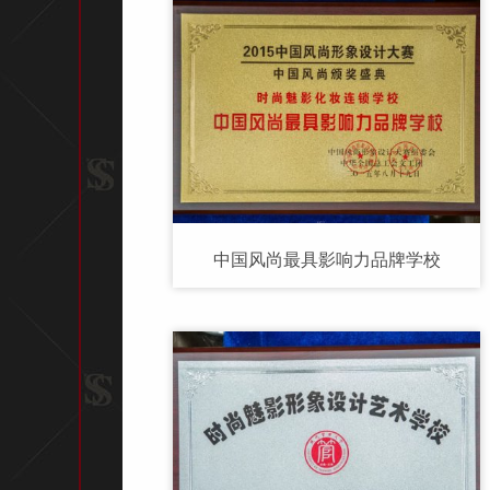
中国风尚最具影响力品牌学校