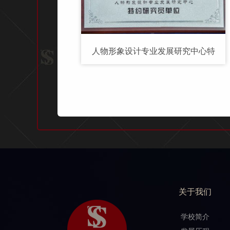
人物形象设计专业发展研究中心特
关于我们
学校简介