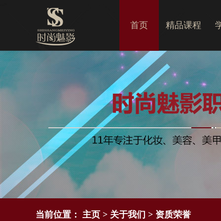
-->
首页
精品课程
当前位置：
主页
>
关于我们
>
资质荣誉